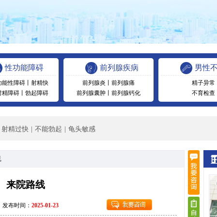
性功能障碍
前列腺疾病
男性
功能性障碍
丨
射精快
前列腺炎
丨
前列腺痛
精子异常
射精障碍
丨
勃起障碍
前列腺囊肿
丨
前列腺钙化
不育检查
射精过快
|
不能勃起
|
龟头敏感
线
来院路线
发布时间：
2025-01-23