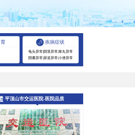
不育
疾病症状
龟头异常
|
阴茎异常
|
睾丸异常
阴囊异常
|
尿道异常
|
小便异常
平顶山市交运医院-医院品质