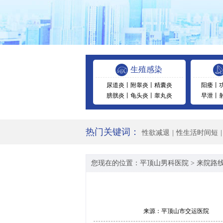
生殖感染
尿道炎
丨
附睾炎
丨
精囊炎
阳痿
丨
膀胱炎
丨
龟头炎
丨
睾丸炎
早泄
丨
热门关键词：
性欲减退
|
性生活时间短
|
您现在的位置：
平顶山男科医院
>
来院路
来源：
平顶山市交运医院