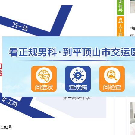
功
康
182号